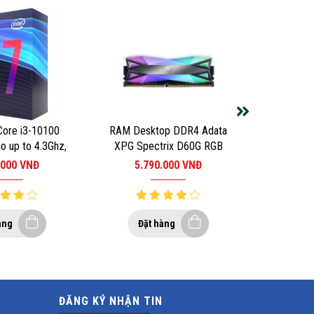
Core i3-10100
RAM Desktop DDR4 Adata
o up to 4.3Ghz,
XPG Spectrix D60G RGB
ồng, 6MB Cache,
8GB 3000MHz (1x8GB)
.000
VNĐ
5.790.000
VNĐ
ket Intel LGA
h để bàn
200
àng
Đặt hàng
ĐĂNG KÝ NHẬN TIN