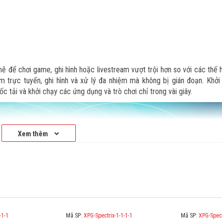
để chơi game, ghi hình hoặc livestream vượt trội hơn so với các thế 
m trực tuyến, ghi hình và xử lý đa nhiệm mà không bị gián đoạn. Khởi
 tải và khởi chạy các ứng dụng và trò chơi chỉ trong vài giây.
Xem thêm
-1-1
Mã SP:
XPG-Spectrix-1-1-1-1
Mã SP:
XPG-Spect