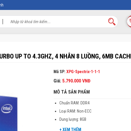
nh
TURBO UP TO 4.3GHZ, 4 NHÂN 8 LUỒNG, 6MB CACH
Mã SP:
XPG-Spectrix-1-1-1
Giá:
5.790.000
VNĐ
MÔ TẢ SẢN PHẨM
Chuẩn RAM: DDR4
Loại RAM: Non-ECC
Dung lượng: 8GB