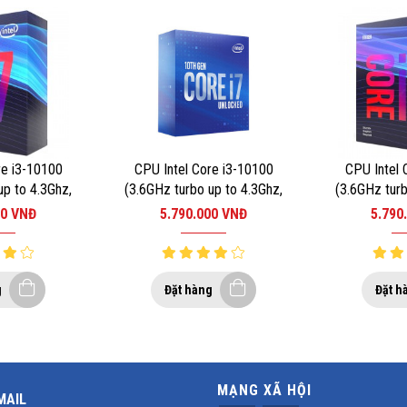
re i3-10100
CPU Intel Core i3-10100
CPU Intel 
up to 4.3Ghz,
(3.6GHz turbo up to 4.3Ghz,
(3.6GHz turb
, 6MB Cache,
4 nhân 8 luồng, 6MB Cache,
4 nhân 8 lu
00
VNĐ
5.790.000
VNĐ
5.790
t Intel LGA
65W) – Socket Intel LGA
65W) – Soc
 truyền thông tiên tiến mang lại nội dung chất lượng cao cho máy tín
0
1200
1
g
Đặt hàng
Đặt h
g cấp trải nghiệm xem hình ảnh và video nâng cao.
MẠNG XÃ HỘI
MAIL