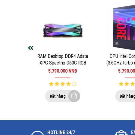
RAM Desktop DDR4 Adata
CPU Intel Co
XPG Spectrix D60G RGB
(3.6GHz turbo 
8GB 3000MHz (1x8GB)
4 nhân 8 luồng
5.790.000
VNĐ
5.790.0
65W) – Socke
Intel Core i9-9900KF còn được tích hợp các công nghệ
120
của bạn, bao gồm:
– Mã hóa/giải mã 10-bit HEVC, giải mã 10-bit VP9:
Đặt hàng
Đặt hàn
– Dải động cao (HDR) và Rec. 2020 (Gam màu rộng) cun
Thu gọn
HOTLINE 24/7
E