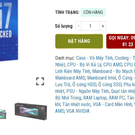
TÌNH TRẠNG:
CÒN HÀNG
Số lượng
GỌI NGAY:
0
ĐẶT HÀNG
81 23
Danh mục:
Case - Vỏ Máy Tính
,
Cooling - 
Nhiệt
,
CPU - Bộ Vi Xử Lý
,
CPU AMD
,
CPU I
Linh Kiện Máy Tính
,
Mainboard - Bo Mạch 
Mainboard AMD
,
Mainboard Intel
,
Ổ Cứng -
Lưu Trữ
,
Ổ cứng HDD
,
Ổ cứng SSD
,
Phụ k
nhiệt
,
PSU - Nguồn Máy Tính
,
Quạt tản nhi
Bộ Nhớ Trong
,
RAM Laptop
,
RAM PC
,
Tản 
khí
,
Tản nhiệt nước
,
VGA - Card Màn Hình
,
AMD
,
VGA NVIDIA