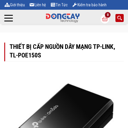
Giới thiệu
Liên hệ
Tin Tức
Kiểm tra bảo hành
0
THIẾT BỊ CẤP NGUỒN DÂY MẠNG TP-LINK,
TL-POE150S