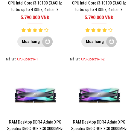
CPU Intel Core i3-10100 (3.6GHz
CPU Intel Core i3-10100 (3.6GHz
turbo up to 4.3Ghz, 4 nhân 8
turbo up to 4.3Ghz, 4 nhân 8
luồng, 6MB Cache, 65W) – Socket
luồng, 6MB Cache, 65W) – Socket
5.790.000
VNĐ
5.790.000
VNĐ
Intel LGA 1200
Intel LGA 1200
Mua hàng
Mua hàng
Mã SP:
XPG-Spectrix-1
Mã SP:
XPG-Spectrix-1-2
RAM Desktop DDR4 Adata XPG
RAM Desktop DDR4 Adata XPG
Spectrix D60G RGB 8GB 3000MHz
Spectrix D60G RGB 8GB 3000MHz