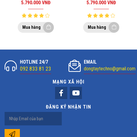
(1x8GB)
(1x8GB)
5.790.000
VNĐ
5.790.000
VNĐ
Mua hàng
Mua hàng
HOTLINE 24/7
EMAIL
092 833 81 23
dongtaytechno@gmail.com
MẠNG XÃ HỘI
ĐĂNG KÝ NHẬN TIN