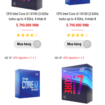
CPU Intel Core i3-10100 (3.6GHz
CPU Intel Core i3-10100 (3.6GHz
turbo up to 4.3Ghz, 4 nhân 8
turbo up to 4.3Ghz, 4 nhân 8
luồng, 6MB Cache, 65W) – Socket
luồng, 6MB Cache, 65W) – Socket
5.790.000
VNĐ
5.790.000
VNĐ
Intel LGA 1200
Intel LGA 1200
Mua hàng
Mua hàng
Mã SP:
XPG-Spectrix-1-1-1-1
Mã SP:
XPG-Spectrix-1-1-2