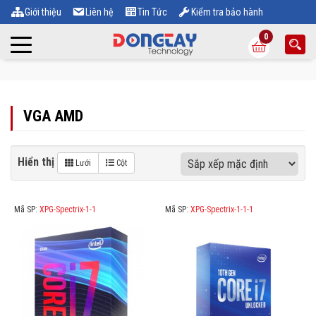
Giới thiệu
Liên hệ
Tin Tức
Kiểm tra bảo hành
0
VGA AMD
Hiển thị
Lưới
Cột
Mã SP:
XPG-Spectrix-1-1
Mã SP:
XPG-Spectrix-1-1-1