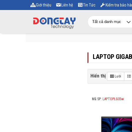
Giới thiệu
Liên hệ
Tin Tức
Kiểm tra bảo hà
LAPTOP GIGA
Hiển thị
Lưới
Mã SP:
LAPTOPLG05w