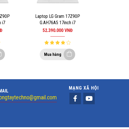
7Z90P
Laptop LG Gram 17Z90P
 i7
G.AH76A5 17inch i7
B/SSD
1165G7/RAM 16GB/SSD
Đ
52.390.000
VNĐ
VER 2
512GB/WIN10/SILVER 3
Mua hàng
MẠNG XÃ HỘI
MAIL
ongtaytechno@gmail.com