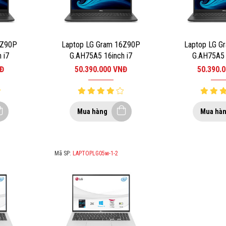
6Z90P
Laptop LG Gram 16Z90P
Laptop LG G
 i7
G.AH75A5 16inch i7
G.AH75A5 
B/SSD
1165G7/RAM 16GB/SSD
1165G7/RAM
Đ
50.390.000
VNĐ
50.390.
LACK
512GB/WIN10/BLACK 2
512GB/WIN1
Mua hàng
Mua hà
Mã SP:
LAPTOPLG05w-1-2