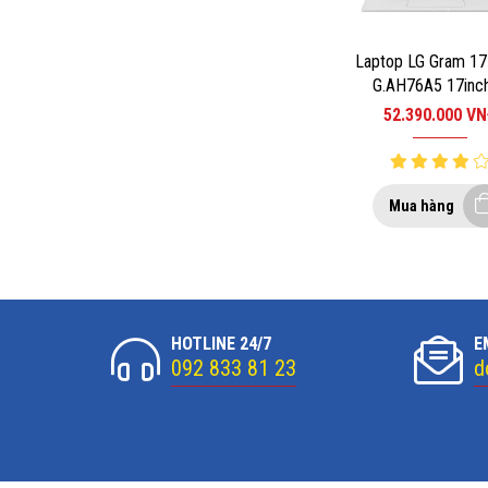
Laptop LG Gram 1
G.AH76A5 17inch
1165G7/RAM 16G
52.390.000
VN
512GB/WIN10/SIL
Mua hàng
HOTLINE 24/7
E
092 833 81 23
d