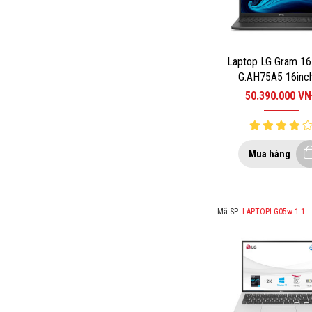
Laptop LG Gram 1
G.AH75A5 16inch
1165G7/RAM 16G
50.390.000
VN
512GB/WIN10/B
Mua hàng
Mã SP:
LAPTOPLG05w-1-1