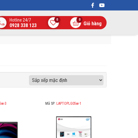
Hotline 24/7
0
0
Giỏ hàng
0928 338 123
5w-3
Mã SP:
LAPTOPLG05w-1