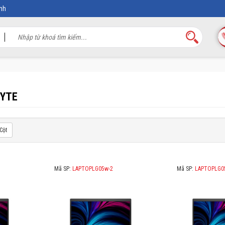
nh
BYTE
Cột
Mã SP:
LAPTOPLG05w-2
Mã SP:
LAPTOPLG0