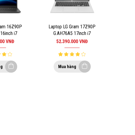
ram 16Z90P
Laptop LG Gram 17Z90P
16inch i7
G.AH76A5 17inch i7
 16GB/SSD
1165G7/RAM 16GB/SSD
000
VNĐ
52.390.000
VNĐ
0/BLACK 3
512GB/WIN10/SILVER
ng
Mua hàng