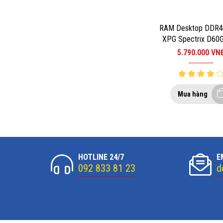
RAM Desktop DDR4
XPG Spectrix D60
8GB 3000MHz (1x
5.790.000
VN
Mua hàng
HOTLINE 24/7
E
092 833 81 23
d