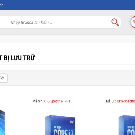
nh
T BỊ LƯU TRỮ
Cột
Mã SP:
XPG-Spectrix-1-1-1
Mã SP:
XPG-Spectrix