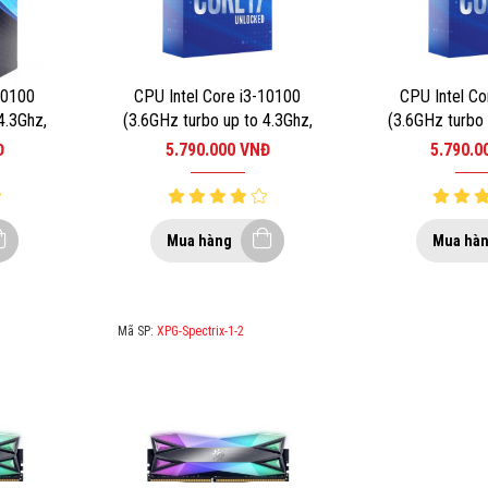
10100
CPU Intel Core i3-10100
CPU Intel Co
4.3Ghz,
(3.6GHz turbo up to 4.3Ghz,
(3.6GHz turbo 
 Cache,
4 nhân 8 luồng, 6MB Cache,
4 nhân 8 luồn
Đ
5.790.000
VNĐ
5.790.
l LGA
65W) – Socket Intel LGA
65W) – Socke
1200
12
Mua hàng
Mua hà
Mã SP:
XPG-Spectrix-1-2