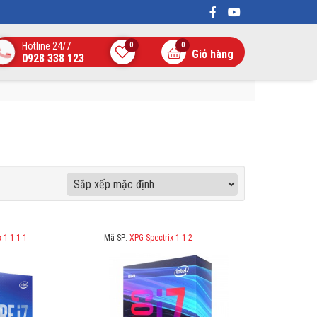
Hotline 24/7
0
0
Giỏ hàng
0928 338 123
-1-1-1-1
Mã SP:
XPG-Spectrix-1-1-2