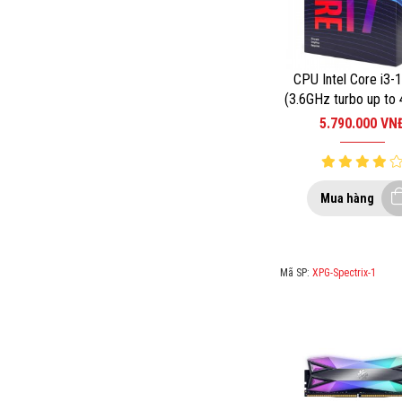
CPU Intel Core i3-
(3.6GHz turbo up to 
4 nhân 8 luồng, 6MB
5.790.000
VN
65W) – Socket Inte
1200
Mua hàng
Mã SP:
XPG-Spectrix-1