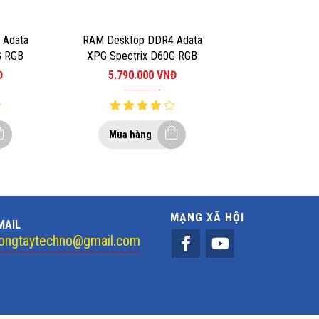
 Adata
RAM Desktop DDR4 Adata
G RGB
XPG Spectrix D60G RGB
8GB)
8GB 3000MHz (1x8GB)
Đ
5.790.000
VNĐ
Mua hàng
MẠNG XÃ HỘI
MAIL
ongtaytechno@gmail.com