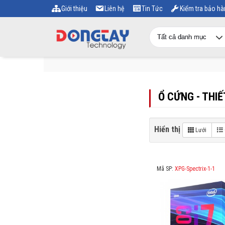
Giới thiệu
Liên hệ
Tin Tức
Kiểm tra bảo hà
Ổ CỨNG - THIẾ
Hiển thị
Lưới
Mã SP:
XPG-Spectrix-1-1