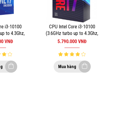
re i3-10100
CPU Intel Core i3-10100
up to 4.3Ghz,
(3.6GHz turbo up to 4.3Ghz,
g, 6MB Cache,
4 nhân 8 luồng, 6MB Cache,
000
VNĐ
5.790.000
VNĐ
t Intel LGA
65W) – Socket Intel LGA
00
1200
ng
Mua hàng