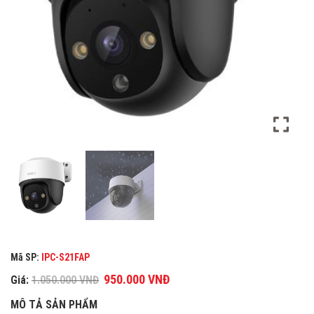
Mã SP:
IPC-S21FAP
Giá
950.000
VNĐ
Giá
Giá:
1.050.000
VNĐ
gốc
hiện
MÔ TẢ SẢN PHẨM
là:
tại