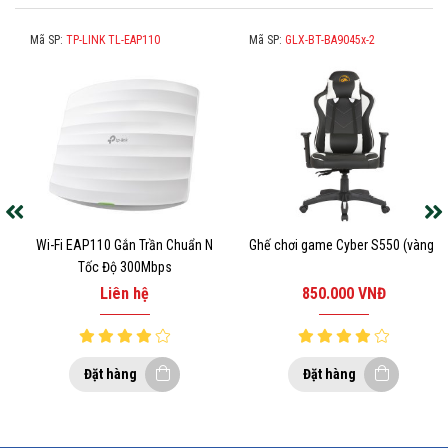
Mã SP:
TP-LINK TL-EAP110
Mã SP:
GLX-BT-BA9045x-2
Wi-Fi EAP110 Gắn Trần Chuẩn N
Ghế chơi game Cyber S550 (vàng)
Tốc Độ 300Mbps
Liên hệ
850.000
VNĐ
Đặt hàng
Đặt hàng