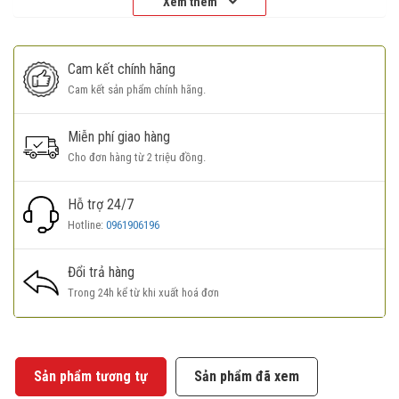
Xem thêm
Router TL-WR845N mang lại tốc độ và sự ổn định cho các thiết bị
kết nối không dây trong hệ thống mạng của bạn. Tốc độ Wi-Fi lên
tới 300Mbps
Cam kết chính hãng
TL-WR845N là một giải pháp thiết thực cho các ứng dụng gia đình
Cam kết sản phẩm chính hãng.
như tải dữ liệu, trò chuyện video hay các ứng dụng trực tuyến
khác.
Miễn phí giao hàng
Cho đơn hàng từ 2 triệu đồng.
Hỗ trợ 24/7
Hotline:
0961906196
Đổi trả hàng
Trong 24h kể từ khi xuất hoá đơn
Sản phẩm tương tự
Sản phẩm đã xem