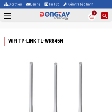
Giới thiệu
Liên hệ
Tin Tức
Kiểm tra bảo hành
0
WIFI TP-LINK TL-WR845N