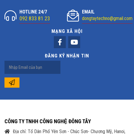
HOTLINE 24/7
EMAIL
092 833 81 23
dongtaytechno@gmail.com
MẠNG XÃ HỘI
ĐĂNG KÝ NHẬN TIN
CÔNG TY TNHH CÔNG NGHỆ ĐÔNG TÂY
Địa chỉ: Tổ Dân Phố Yên Sơn - Chúc Sơn- Chương Mỹ, Hanoi,