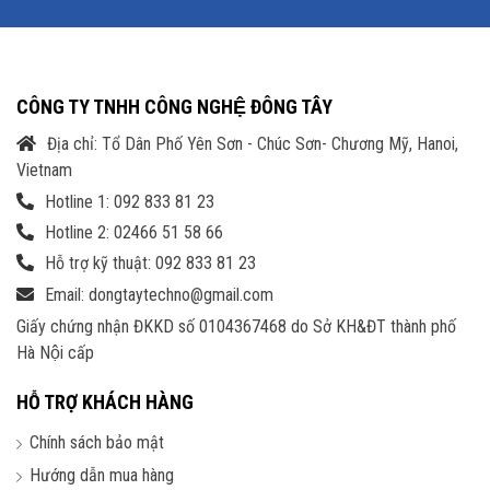
CÔNG TY TNHH CÔNG NGHỆ ĐÔNG TÂY
Địa chỉ: Tổ Dân Phố Yên Sơn - Chúc Sơn- Chương Mỹ, Hanoi,
Vietnam
Nâng cấp dễ dàng:
Bằng cách nới lỏng hai núm vặn ở mặt sau,
Hotline 1: 092 833 81 23
bạn có thể dễ dàng tháo bảng điều khiển bên để truy cập vào bên
Hotline 2: 02466 51 58 66
trong hệ thống và nâng cấp CPU, GPU, bộ nhớ và ổ cứng.
Hỗ trợ kỹ thuật: 092 833 81 23
Bộ nhớ tối ưu:
Mở rộng dung lượng lưu trữ của bạn với ba ngăn để
Email: dongtaytechno@gmail.com
chứa thêm ổ cứng, bao gồm một khoang chờ 3,5 ”và hai khoang
2,5”. Một khe cắm M.2 cho phép lưu trữ SSD bổ sung.
Giấy chứng nhận ĐKKD số 0104367468 do Sở KH&ĐT thành phố
Hà Nội cấp
Alienware Command Center trên Dell G Series
HỖ TRỢ KHÁCH HÀNG
Chính sách bảo mật
Hướng dẫn mua hàng