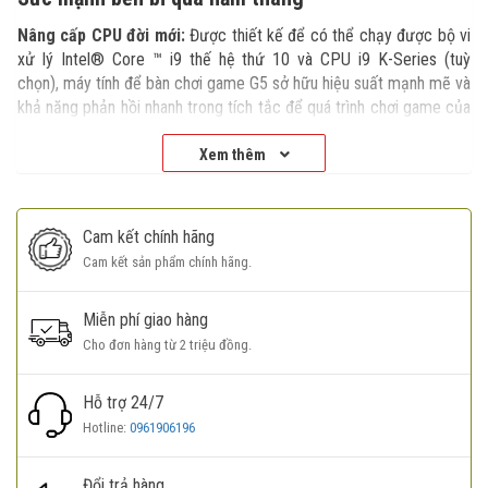
Nâng cấp CPU đời mới:
Được thiết kế để có thể chạy được bộ vi
xử lý Intel® Core ™ i9 thế hệ thứ 10 và CPU i9 K-Series (tuỳ
chọn), máy tính để bàn chơi game G5 sở hữu hiệu suất mạnh mẽ và
khả năng phản hồi nhanh trong tích tắc để quá trình chơi game của
bạn không bị gián đoạn.
Xem thêm
Đồ họa hỗ trợ VR:
Được xây dựng để có khả năng nâng cấp dễ
dàng, G5 hỗ trợ tối đa các cạc đồ họa NVIDIA® GeForce® GTX
và RTX mới nhất để mang lại hiệu năng chơi game mạnh mẽ và khả
Cam kết chính hãng
năng VR.
Cam kết sản phẩm chính hãng.
Dung lượng RAM lớn hơn:
DDR4 3200 MHz (lên đến) 128GB đảm
bảo hiệu suất nâng cao tổng thể khi chơi game chuyên sâu.
Miễn phí giao hàng
Tản nhiệt siêu nhanh:
G5 luôn mát mẻ trong các phiên chơi
Cho đơn hàng từ 2 triệu đồng.
game cường độ cao nhờ luồng không khí được tối ưu bởi bộ làm
mát CPU 65W hoặc 125W (chỉ dành cho bộ xử lý Dòng K), với tốc
Hỗ trợ 24/7
độ quạt tối đa là 4500 vòng / phút và lưu lượng 41,8 feet khối mỗi
phút (CFM). Với bốn tùy chọn chế độ nhiệt có thể được đặt trong
Hotline:
0961906196
Alienware Command Center, bạn có thể điều chỉnh dựa trên nhu
cầu của mình cho dù chơi game, làm việc, học tập hay xem video.
Đổi trả hàng