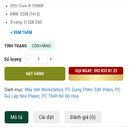
CPU: Core i9-10900F
RAM: 32GB (16×2)
Ổ cứng: 512GB SSD
TÌNH TRẠNG:
CÒN HÀNG
Số lượng
GỌI NGAY:
092 833 81 23
ĐẶT HÀNG
Danh mục:
Máy tính Workstation
,
PC Dựng Phim, Edit Video
,
PC
Giả Lập Nox Player
,
PC Thiết Kế Đồ Họa
Mô tả
Cài đặt
Đánh giá (0)