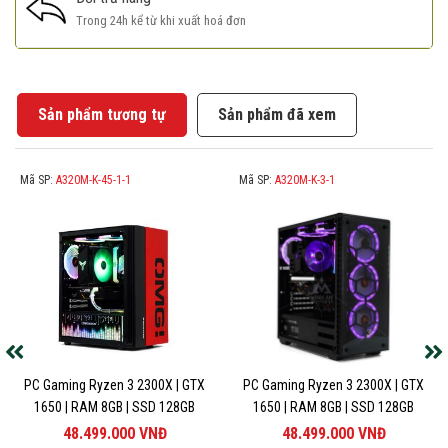
Nâng tầm tiêu chuẩn gaming
Trong 24h kể từ khi xuất hoá đơn
Sản phẩm tương tự
Sản phẩm đã xem
Mã SP:
A320M-K-45-1-1
Mã SP:
A320M-K-3-1
PC Gaming Ryzen 3 2300X | GTX
PC Gaming Ryzen 3 2300X | GTX
1650 | RAM 8GB | SSD 128GB
1650 | RAM 8GB | SSD 128GB
Nhỏ gọn tiện lợi:
Thiết kế nhỏ gọn đáng ngạc nhiên chiếm không
48.499.000
VNĐ
48.499.000
VNĐ
gian tối thiểu, giúp bạn dễ dàng điều chỉnh thiết lập chơi game đầy