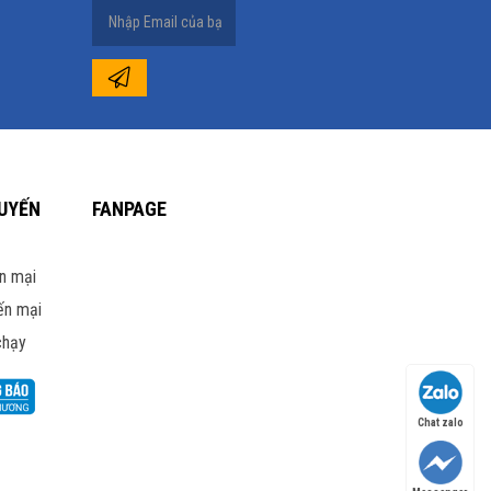
UYẾN
FANPAGE
n mại
ến mại
chạy
Chat zalo
giác đắm