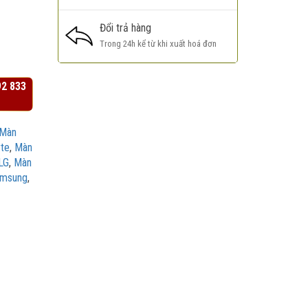
Đổi trả hàng
Trong 24h kể từ khi xuất hoá đơn
92 833
Màn
te
,
Màn
LG
,
Màn
amsung
,