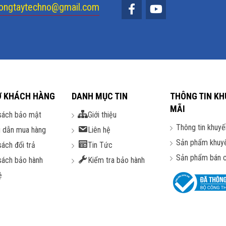
ongtaytechno@gmail.com
Ợ KHÁCH HÀNG
DANH MỤC TIN
THÔNG TIN KH
MÃI
sách bảo mật
Giới thiệu
Thông tin khuyế
 dẫn mua hàng
Liên hệ
Sản phẩm khuy
sách đổi trả
Tin Tức
Sản phẩm bán 
sách bảo hành
Kiểm tra bảo hành
ệ
 sử dụng tấm nền cong 1500R. Độ cong 1500R mang đến cho bạn cảm 