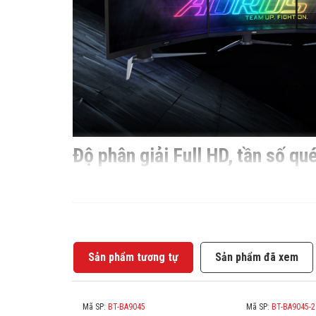
Độ phân giải Full HD, tần số q
AORUS CV27F sử dụng tấm nền VA 8 bit có kích thước 27
CV27F hỗ trợ công nghệ AMD Radeon ™ FreeSync 2, chấm
Sản phẩm tương tự
Sản phẩm đã xem
Mã SP:
BT-BA9045
Mã SP:
BT-BA9045-2