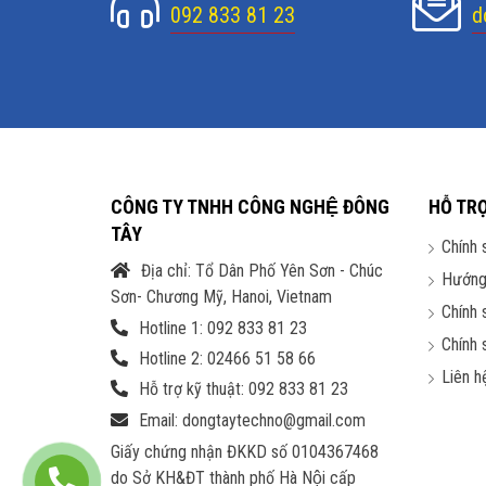
092 833 81 23
d
CÔNG TY TNHH CÔNG NGHỆ ĐÔNG
HỖ TR
TÂY
Chính 
Địa chỉ: Tổ Dân Phố Yên Sơn - Chúc
Hướng
Sơn- Chương Mỹ, Hanoi, Vietnam
Chính 
Hotline 1: 092 833 81 23
Chính 
Hotline 2: 02466 51 58 66
Độ cong 1500R
Liên h
Hỗ trợ kỹ thuật: 092 833 81 23
Email: dongtaytechno@gmail.com
AORUS CV27F là một trong những màn hình đầu tiên
chìm giống như bạn đang nhìn vào thế giới thực.
Giấy chứng nhận ĐKKD số 0104367468
do Sở KH&ĐT thành phố Hà Nội cấp