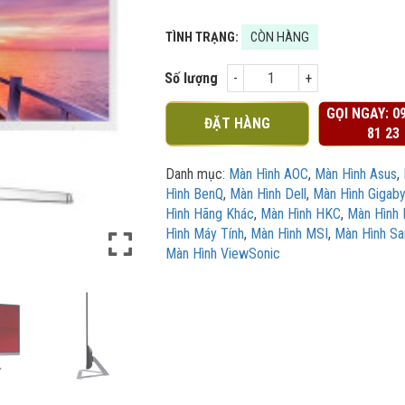
TÌNH TRẠNG:
CÒN HÀNG
Số lượng
GỌI NGAY:
0
ĐẶT HÀNG
81 23
Danh mục:
Màn Hình AOC
,
Màn Hình Asus
,
Hình BenQ
,
Màn Hình Dell
,
Màn Hình Gigaby
Hình Hãng Khác
,
Màn Hình HKC
,
Màn Hình 
Hình Máy Tính
,
Màn Hình MSI
,
Màn Hình S
Màn Hình ViewSonic