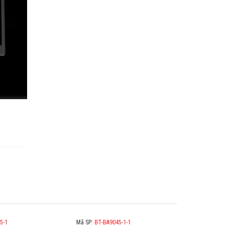
ới 165hz.
R.
5-1
Mã SP:
BT-BA9045-1-1