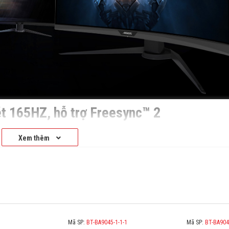
uét 165HZ, hỗ trợ Freesync™ 2
 inch, độ phân giải full HD, tỷ lệ khung hình 16: 9 với tốc độ làm m
Xem thêm
 dứt hiện tượng trò chơi bị vỡ và xé hình, cũng hỗ trợ công nghệ HD
Mã SP:
BT-BA9045-1-1-1
Mã SP:
BT-BA904