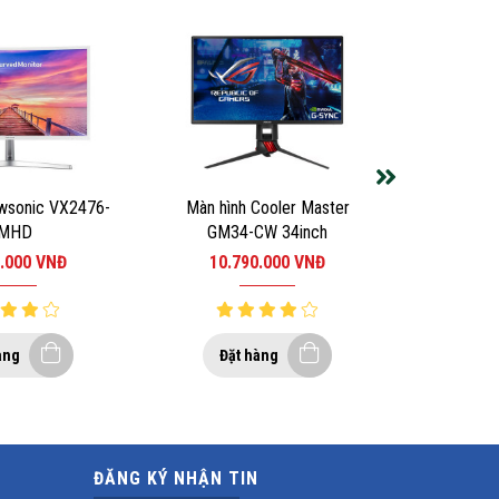
ewsonic VX2476-
Màn hình Cooler Master
MHD
GM34-CW 34inch
HD/LED/IPS/75Hz/5ms/250
UWQHD/144Hz/Curved
0.000
VNĐ
10.790.000
VNĐ
+HDMI+VGA)
àng
Đặt hàng
hể lỏng,
hiệu ứng
ĐĂNG KÝ NHẬN TIN