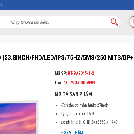
nh
(23.8INCH/FHD/LED/IPS/75HZ/5MS/250 NITS/DP
Mã SP:
BT-BA9045-1-2
Giá:
10.790.000
VNĐ
MÔ TẢ SẢN PHẨM
Kích thước màn hình: 27inch
Tỷ lệ màn hình: 16:9
Độ phân giải: QHD 2k (2560 x 1440)