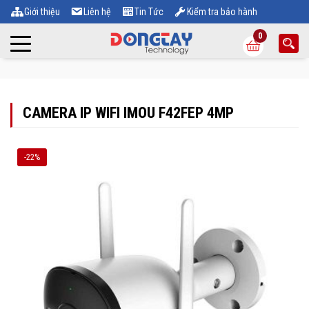
Giới thiệu
Liên hệ
Tin Tức
Kiểm tra bảo hành
0
CAMERA IP WIFI IMOU F42FEP 4MP
-22%