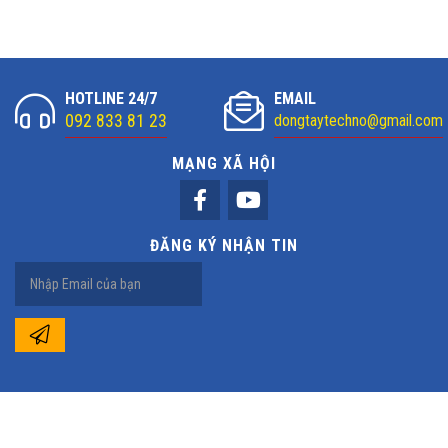
Thẻ Nhớ 64GB: Lưu Trữ 10-15 Ngày
Thẻ Nhớ 128GB: Lưu Trữ Đến 20 Ngày
HOTLINE 24/7
EMAIL
Với sự kết hợp hoàn hảo giữa tính năng an ninh và hiệu suất cao,
092 833 81 23
dongtaytechno@gmail.com
Camera IPC-F42FEP-IMOU là lựa chọn hàng đầu cho việc giám sát
ngoại trời một cách hiện đại và tiện lợi.
MẠNG XÃ HỘI
ĐĂNG KÝ NHẬN TIN