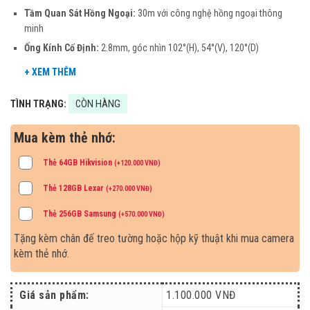
1.100.000 VNĐ.
Tầm Quan Sát Hồng Ngoại:
30m với công nghệ hồng ngoại thông
minh
Ống Kính Cố Định:
2.8mm, góc nhìn 102°(H), 54°(V), 120°(D)
TÌNH TRẠNG:
CÒN HÀNG
Mua kèm thẻ nhớ:
Thẻ 64GB Hikvision
(
+
120.000
VNĐ
)
Thẻ 128GB Lexar
(
+
270.000
VNĐ
)
Thẻ 256GB Samsung
(
+
570.000
VNĐ
)
Tặng kèm chân đế treo tường hoặc hộp kỹ thuật khi mua camera
kèm thẻ nhớ.
Giá sản phẩm:
1.100.000
VNĐ