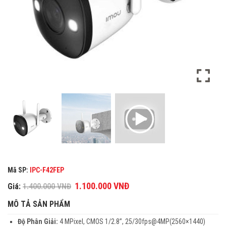
Mã SP:
IPC-F42FEP
Giá
1.100.000
VNĐ
Giá
Giá:
1.400.000
VNĐ
gốc
hiện
MÔ TẢ SẢN PHẨM
là:
tại
1.400.000 VNĐ.
là:
Độ Phân Giải:
4 MPixel, CMOS 1/2.8”, 25/30fps@4MP(2560×1440)