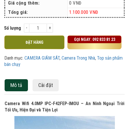
Giá cộng thêm:
0
VNĐ
Tổng giá:
1.100.000
VNĐ
Số lượng
GỌI NGAY:
092 833 81 23
ĐẶT HÀNG
Danh mục:
CAMERA GIÁM SÁT
,
Camera Trong Nhà
,
Top sản phẩm
bán chạy
Mô tả
Cài đặt
Camera Wifi 4.0MP IPC-F42FEP-IMOU – An Ninh Ngoại Trời
Tối Ưu, Hiện Đại và Tiện Lợi