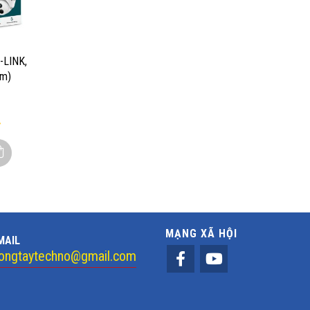
-LINK,
mm)
MẠNG XÃ HỘI
MAIL
ongtaytechno@gmail.com