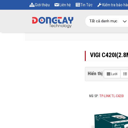
Giới thiệu
Liên hệ
Tin Tức
Kiểm tra bảo hà
VIGI C420I(2.
Hiển thị
Lưới
Mã SP:
TP-LINK TL-C420I