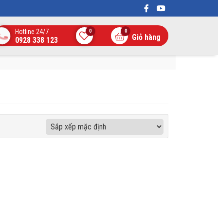
Hotline 24/7
0
0
Giỏ hàng
0928 338 123