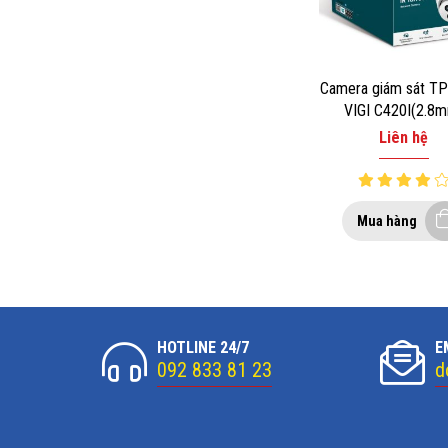
Camera giám sát TP
VIGI C420I(2.8
Liên hệ
Mua hàng
HOTLINE 24/7
E
092 833 81 23
d