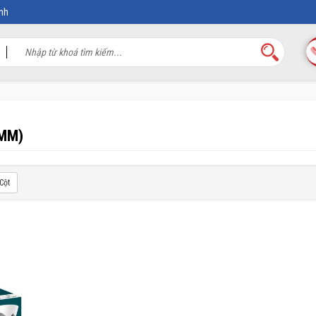
nh
8MM)
Cột