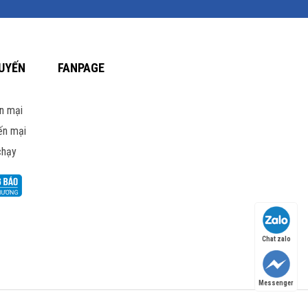
UYẾN
FANPAGE
n mại
ến mại
chạy
Chat zalo
Messenger