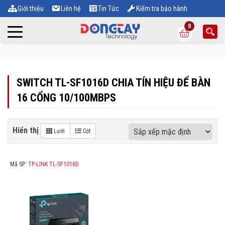
Giới thiệu
Liên hệ
Tin Tức
Kiểm tra bảo hành
0
SWITCH TL-SF1016D CHIA TÍN HIỆU ĐỂ BÀN
16 CỔNG 10/100MBPS
Hiển thị
Lưới
Cột
Mã SP:
TP-LINK TL-SF1016D