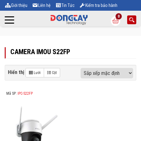
Giới thiệu
Liên hệ
Tin Tức
Kiểm tra bảo hành
0
CAMERA IMOU S22FP
Hiển thị
Lưới
Cột
Mã SP:
IPC-S22FP