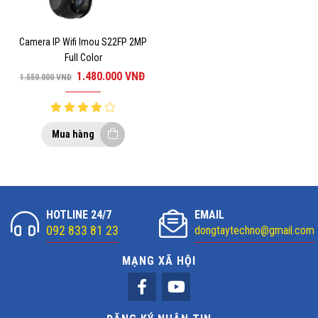
Camera IP Wifi Imou S22FP 2MP
Full Color
Giá
Giá
1.480.000
VNĐ
1.550.000
VNĐ
gốc
hiện
là:
tại
1.550.000 VNĐ.
là:
Mua hàng
1.480.000 VNĐ.
HOTLINE 24/7
EMAIL
092 833 81 23
dongtaytechno@gmail.com
MẠNG XÃ HỘI