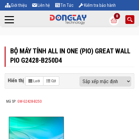
Giới thiệu
Liên hệ
Tin Tức
Kiểm tra bảo hành
0
BỘ MÁY TÍNH ALL IN ONE (PIO) GREAT WALL
PIO G2428-B250D4
Hiển thị
Lưới
Cột
Mã SP:
GW-G2428-B250