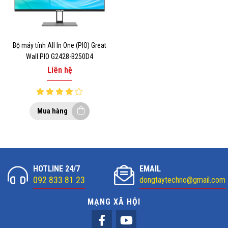
Bộ máy tính All In One (PIO) Great
Wall PIO G2428-B250D4
Liên hệ
Mua hàng
HOTLINE 24/7
EMAIL
092 833 81 23
dongtaytechno@gmail.com
MẠNG XÃ HỘI