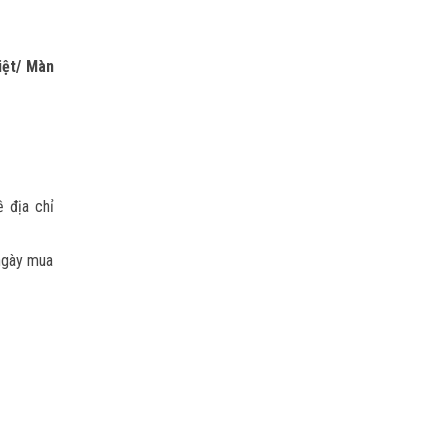
iệt/ Màn
 địa chỉ
 ngày mua