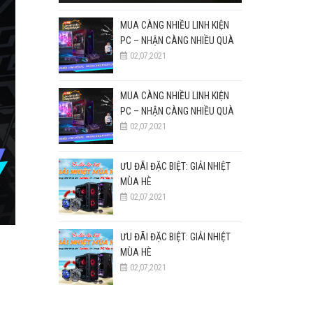
MUA CÀNG NHIỀU LINH KIỆN
PC – NHẬN CÀNG NHIỀU QUÀ
TẶNG ROG
02,07,2021
MUA CÀNG NHIỀU LINH KIỆN
PC – NHẬN CÀNG NHIỀU QUÀ
TẶNG ROG
02,07,2021
ƯU ĐÃI ĐẶC BIỆT: GIẢI NHIỆT
MÙA HÈ
02,07,2021
ƯU ĐÃI ĐẶC BIỆT: GIẢI NHIỆT
MÙA HÈ
02,07,2021