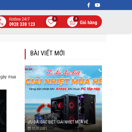
Hotline 24/7
0
0
Giỏ hàng
0928 338 123
BÀI VIẾT MỚI
 ngày mua
ƯU ĐÃI ĐẶC BIỆT: GIẢI NHIỆT MÙA HÈ
02,07,2021