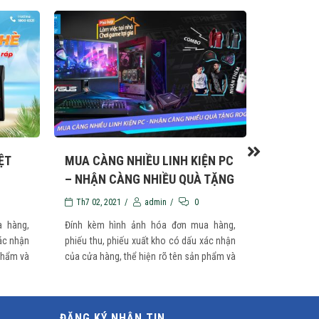
ỆT
MUA CÀNG NHIỀU LINH KIỆN PC
ƯU ĐÃI Đ
– NHẬN CÀNG NHIỀU QUÀ TẶNG
MÙA HÈ
ROG
Th7 02, 2021
/
admin
/
0
Th7 02, 2
 hàng,
Đính kèm hình ảnh hóa đơn mua hàng,
Đính kèm 
xác nhận
phiếu thu, phiếu xuất kho có dấu xác nhận
phiếu thu, 
 phẩm và
của cửa hàng, thể hiện rõ tên sản phẩm và
của cửa hàn
ngày mua hàng ...
ngày mua hà
ĐĂNG KÝ NHẬN TIN