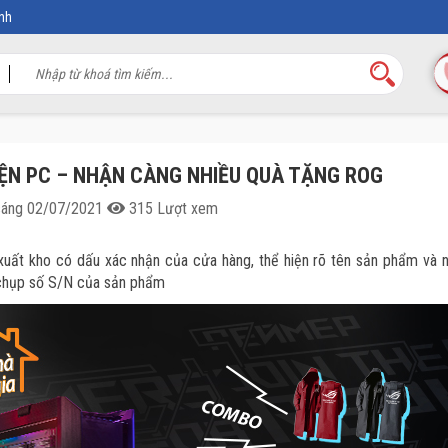
nh
IỆN PC – NHẬN CÀNG NHIỀU QUÀ TẶNG ROG
sáng 02/07/2021
315 Lượt xem
 xuất kho có dấu xác nhận của cửa hàng, thể hiện rõ tên sản phẩm và
h chụp số S/N của sản phẩm