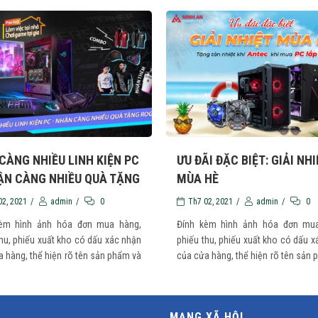
CÀNG NHIỀU LINH KIỆN PC
ƯU ĐÃI ĐẶC BIỆT: GIẢI NHI
ẬN CÀNG NHIỀU QUÀ TẶNG
MÙA HÈ
02, 2021
/
admin
/
0
Th7 02, 2021
/
admin
/
0
kèm hình ảnh hóa đơn mua hàng,
Đính kèm hình ảnh hóa đơn mua
hu, phiếu xuất kho có dấu xác nhận
phiếu thu, phiếu xuất kho có dấu 
 hàng, thể hiện rõ tên sản phẩm và
của cửa hàng, thể hiện rõ tên sản
a hàng ...
ngày mua hàng ...
MẠNG XÃ HỘI