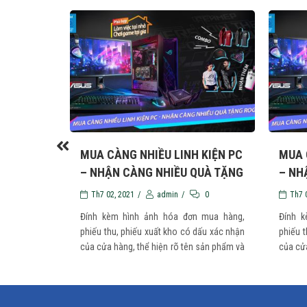
 NHIỆT
MUA CÀNG NHIỀU LINH KIỆN PC
MUA 
– NHẬN CÀNG NHIỀU QUÀ TẶNG
– NH
ROG
ROG
0
Th7 02, 2021
/
admin
/
0
Th7 
 mua hàng,
Đính kèm hình ảnh hóa đơn mua hàng,
Đính 
dấu xác nhận
phiếu thu, phiếu xuất kho có dấu xác nhận
phiếu t
 sản phẩm và
của cửa hàng, thể hiện rõ tên sản phẩm và
của cửa
ngày mua hàng ...
ngày mu