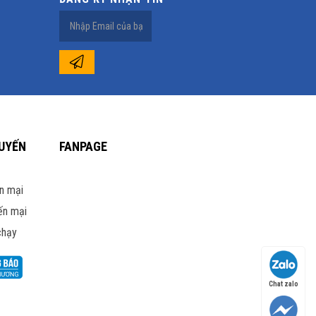
UYẾN
FANPAGE
n mại
ến mại
chạy
Chat zalo