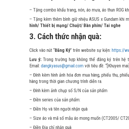
– Tặng combo khẩu trang, nón, áo mưa, áo thun ROG 
– Tặng kèm thêm bình giữ nhiệu ASUS x Gundam khi mu
hình/ Thiết bị mạng/ Chuột/ Bàn phím/ Tai nghe
3.
Cách thức nhận quà:
Click vào nút “
Đăng Ký
” trên website sự kiện:
https://
Lưu ý:
Trong trường hợp không thể đăng ký trên hệ th
Email:
dangkyasus@gmail.com
với tiêu đề: “[Khuyen ma
– Đính kèm hình ảnh hóa đơn mua hàng, phiếu thu, phiế
hàng trong thời gian chương trình diễn ra.
– Đính kèm ảnh chụp số S/N của sản phẩm
– Điền series của sản phẩm:
– Điền Họ và tên người nhận quà
– Size áo và mã số mẫu áo mong muốn (CT2005/ CT20
– Điền Địa chỉ nhận quà