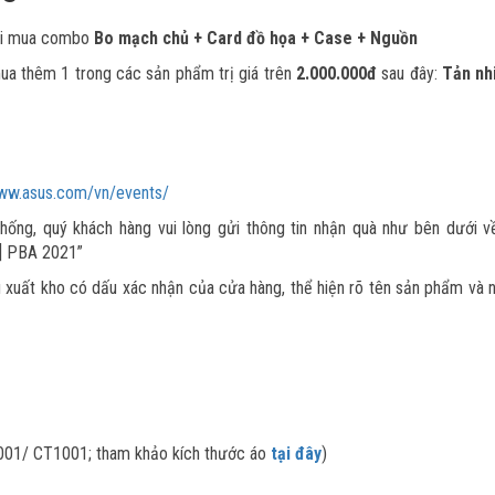
khi mua combo
Bo mạch chủ + Card đồ họa + Case + Nguồn
a thêm 1 trong các sản phẩm trị giá trên
2.000.000đ
sau đây:
Tản nh
www.asus.com/vn/events/
ống, quý khách hàng vui lòng gửi thông tin nhận quà như bên dưới về
i] PBA 2021”
u xuất kho có dấu xác nhận của cửa hàng, thể hiện rõ tên sản phẩm và
01/ CT1001; tham khảo kích thước áo
tại đây
)