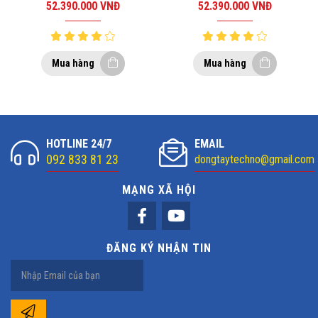
16GB/SSD 512GB/WIN10/SILVER 2
16GB/SSD 512GB/WIN10/SILVER 3
52.390.000
VNĐ
52.390.000
VNĐ
Mua hàng
Mua hàng
HOTLINE 24/7
EMAIL
092 833 81 23
dongtaytechno@gmail.com
MẠNG XÃ HỘI
ĐĂNG KÝ NHẬN TIN