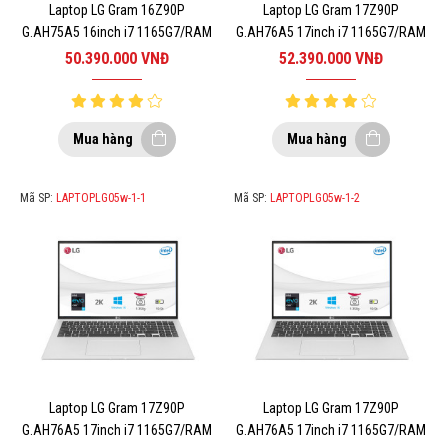
Laptop LG Gram 16Z90P
Laptop LG Gram 17Z90P
G.AH75A5 16inch i7 1165G7/RAM
G.AH76A5 17inch i7 1165G7/RAM
16GB/SSD 512GB/WIN10/BLACK 3
16GB/SSD 512GB/WIN10/SILVER
50.390.000
VNĐ
52.390.000
VNĐ
Mua hàng
Mua hàng
Mã SP:
LAPTOPLG05w-1-1
Mã SP:
LAPTOPLG05w-1-2
Laptop LG Gram 17Z90P
Laptop LG Gram 17Z90P
G.AH76A5 17inch i7 1165G7/RAM
G.AH76A5 17inch i7 1165G7/RAM