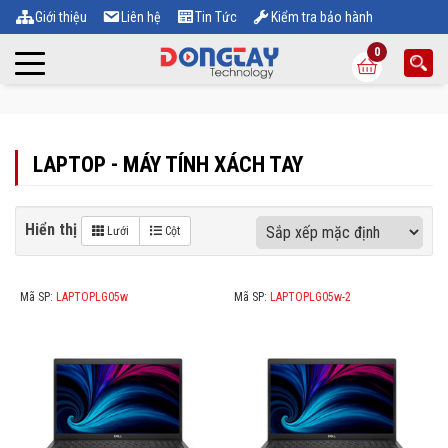
Giới thiệu
Liên hệ
Tin Tức
Kiểm tra bảo hành
0
LAPTOP - MÁY TÍNH XÁCH TAY
Hiển thị
Lưới
Cột
Mã SP:
LAPTOPLG05w
Mã SP:
LAPTOPLG05w-2