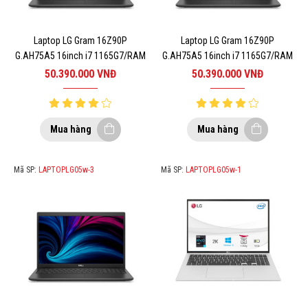
Laptop LG Gram 16Z90P
Laptop LG Gram 16Z90P
G.AH75A5 16inch i7 1165G7/RAM
G.AH75A5 16inch i7 1165G7/RAM
16GB/SSD 512GB/WIN10/BLACK
16GB/SSD 512GB/WIN10/BLACK 2
50.390.000
VNĐ
50.390.000
VNĐ
Mua hàng
Mua hàng
Mã SP:
LAPTOPLG05w-3
Mã SP:
LAPTOPLG05w-1